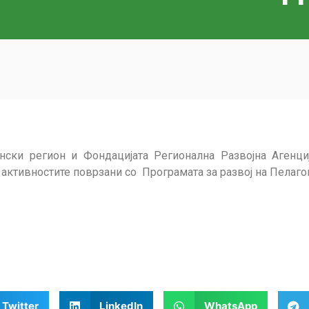
ански регион и Фондацијата Регионална Развојна Аген
активностите поврзани со Програмата за развој на Пелаго
Twitter
LinkedIn
WhatsApp