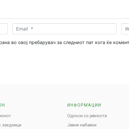
Email
Web
*
трана во овој пребарувач за следниот пат кога ќе комен
ОН
ИНФОРМАЦИИ
ионот
Односи со јавноста
с заедници
Јавни набавки