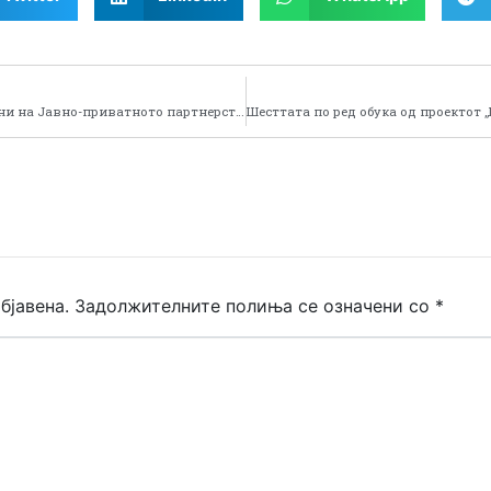
Организирани две одделни работилници посветени на Јавно-приватното партнерство (ЈПП)
бјавена.
Задолжителните полиња се означени со
*