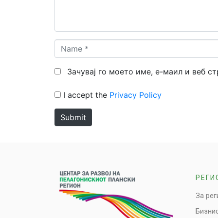
Name
*
Зачувај го моето име, е-маил и веб с
I accept the
Privacy Policy
Submit
РЕГИ
За рег
Бизни