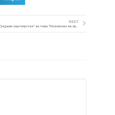
NEXT
Шесттата по ред обука од проектот „Градиме партнерства“ на тема “Развивање на предлог проекти за финансирање од претпристапните фондови на ЕУ и програмите на заедницата”