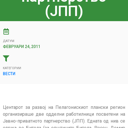
(ЈПП)
ДАТУМ
ФЕВРУАРИ 24, 2011
КАТЕГОРИИ
ВЕСТИ
Центарот за развој на Пелагонискиот плански регион
организираше две одделни работилници посветени на
Јавно-приватното партнерство (ЈПП). Едната од нив се
одржа во Битола (за општините Битола, Ресен, Демир