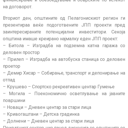
на договорот.
Вториот ден, општините од Пелагонискиот регион ги
презентираа веќе подоготвените ЈПП проекти пред
заинтересираните потенцијални инвеститори. Секоја
општина имаше креирано најмалку еден ЈПП проект:
– Битола – Изградба на подземна катна гаража со
деловен простор
– Прилеп – Изградба на автобуска станица со деловен
проетор
– Демир Хисар – Собирање, транспорт и депонирање на
отпад
– Крушево – Спортско рекреативен центар Гумење
– Могила – Поекономично осветлување на јавните
површини
– Новаци – Дневен центар за стари лица
– Кривогаштани – Детска градинка
– Долнени – Дневен центар за стари лица
Приватниот сектор низ панел дискусија со општините се