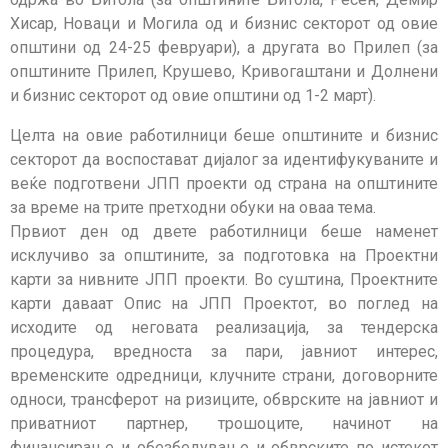
Хисар, Новаци и Могила од и бизнис секторот од овие
општини од 24-25 февруари), а другата во Прилеп (за
општините Прилеп, Крушево, Кривогаштани и Долнени
и бизнис секторот од овие општини од 1-2 март).
Целта на овие работилници беше општините и бизнис
секторот да воспостават дијалог за идентифукуваните и
веќе подготвени ЈПП проекти од страна на општините
за време на трите претходни обуки на оваа тема.
Првиот ден од двете работилници беше наменет
исклучиво за општините, за подготовка на Проектни
карти за нивните ЈПП проекти. Во суштина, Проектните
карти даваат Опис на ЈПП Проектот, во поглед на
исходите од неговата реализација, за тендерска
процедура, вредноста за пари, јавниот интерес,
временските одредници, клучните страни, договорните
односи, трансферот на ризиците, обврските на јавниот и
приватниот партнер, трошоците, начинот на
финансирање и обезбедување и обврските по истекот