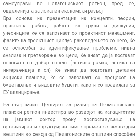
самоуправи во Пелагонискиот регион, пред сè,
одделенијата за локален економски развој.
Врз основа на презентации на концепти, теории,
практична работа, работа во групи и дискусии,
учесниците ќе се запознаат со проектниот менаџмент,
фазите на проектниот циклус, раководењето со него, ќе
се оспособат за идентификување проблеми, нивна
анализа и претворање во цели, ќе знаат да ја постават
основата на добар проект (логичка рамка, логика на
интервенција и сл), ќе знаат да подготват детални
акциски планови, ќе се запознаат со процесот на
буџетирање и видовите буџети, како и со правилата за
ЕУ аплицирање.
На овој начин, Центарот за развој на Пелагонискиот
плански регион инвестира во развојот на капацитетите
на јавниот сектор преку воспоставување на
организиран и структуиран тим, опремен со неопходни
вештини во секоја од Пелагониските општини способен