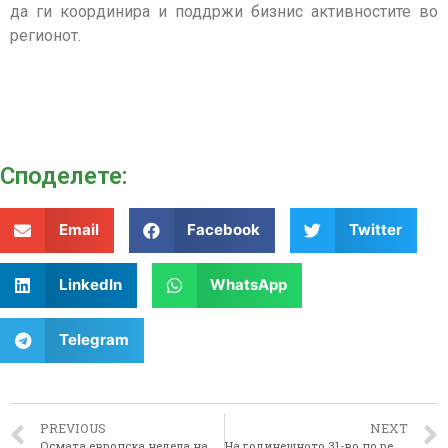
да ги координира и поддржи бизнис активностите во
регионот.
Споделeте:
Email
Facebook
Twitter
LinkedIn
WhatsApp
Telegram
PREVIOUS
NEXT
Осмата европска недела на градови и региони
На годинешното 31-во по ред издание на фестивалот “Браќа Манаки“ како добитник на наградата “Златна камера 300“ ќе гостува американската актерка, Дарил Хана