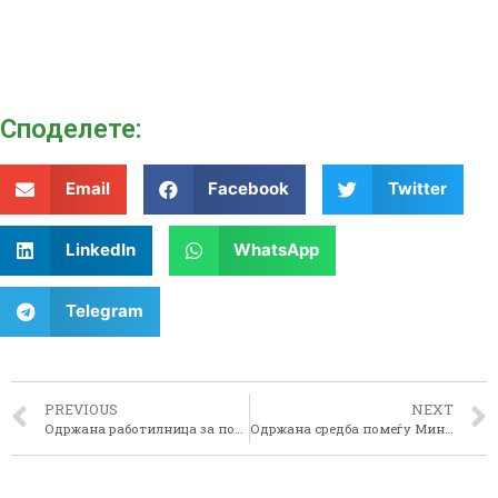
Споделeте:
Email
Facebook
Twitter
LinkedIn
WhatsApp
Telegram
PREVIOUS
NEXT
Одржана работилница за подготовка на логичка рамка и Concept note согласно барањата на вториот повик за прекугранична соработка меѓу Македонија и Албанија
Одржана средба помеѓу Министерството за информатичко општество, претставници на УСАИД проектот за основно образование (ПЕП) со претставници на општините и основните училишта од Пелагонискиот плански регион