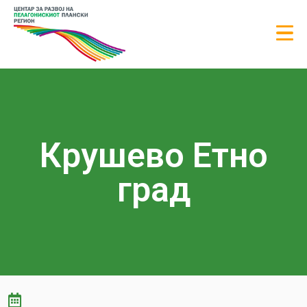
Крушево Етно
град