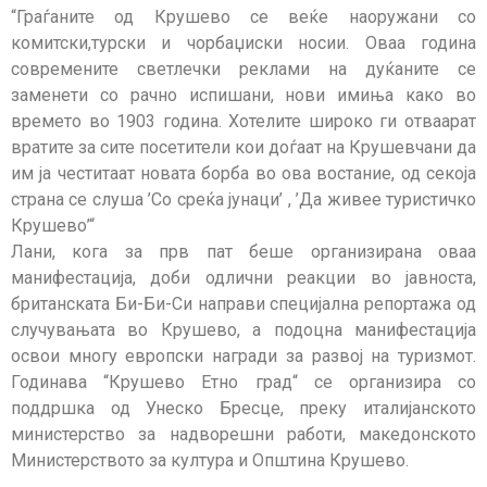
“Граѓаните од Крушево се веќе наоружани со
комитски,турски и чорбаџиски носии. Оваа година
современите светлечки реклами на дуќаните се
заменети со рачно испишани, нови имиња како во
времето во 1903 година. Хотелите широко ги отваарат
вратите за сите посетители кои доѓаат на Крушевчани да
им ја честитаат новата борба во ова востание, од секоја
страна се слуша ’Со среќа јунаци’ , ’Да живее туристичко
Крушево’“
Лани, кога за прв пат беше организирана оваа
манифестација, доби одлични реакции во јавноста,
британската Би-Би-Си направи специјална репортажа од
случувањата во Крушево, а подоцна манифестација
освои многу европски награди за развој на туризмот.
Годинава “Крушево Етно град“ се организира со
поддршка од Унеско Бресце, преку италијанското
министерство за надворешни работи, македонското
Министерството за култура и Општина Крушево.