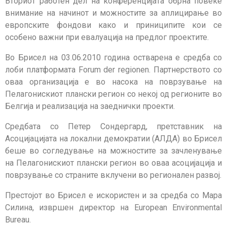
Вториот работен дел на конференцијата обрна повеќе
внимание на начинот и можностите за аплицирање во
европските фондови како и приниципите кои се
особено важни при евалуација на предлог проектите.
Во Брисел на 03.06.2010 година остварена е средба со
лоби платформата Forum der regionen. Партнерството со
оваа организација е во насока на поврзување на
Пелагонискиот плански регион со некој од регионите во
Белгија и реализација на заеднички проекти.
Средбата со Петер Сондергард, претставник на
Асоцијацијата на локални демократии (АЛДА) во Брисел
беше во согледување на можностите за зачленување
на Пелагонискиот плански регион во оваа асоцијација и
поврзување со страните вклучени во регионален развој.
Престојот во Брисел е искористен и за средба со Мара
Силина, извршен директор на European Environmental
Bureau.