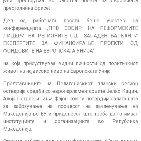
јуни престојуваа во работна посета на европската
престолнина Брисел.
Дел од работната посета беше учество на
конференцијата „ПРВ СОБИР НА РЕФОРМСКИТЕ
ЛИДЕРИ НА РЕГИОНИТЕ ОД ЗАПАДЕН БАЛКАН И
ЕКСПЕРТИТЕ ЗА ФИНАНСИРАЊЕ ПРОЕКТИ ОД
ФОНДОВИТЕ НА ЕВРОПСКАТА УНИЈА“
на која присуствуваа видни личности од политичкиот
живот на највисоко ниво на Европската Унија.
Претставниците на Пелагонискиот плански регион
остварија средби со европарламентарците Јелко Кацин,
Алојз Петрле и Тања Фајон кои ги потврдија залагањата
за забрзување на процесот на зачленување на
Македонија во ЕУ и придонесот што треба да го имаат
институциите и организациите во Република
Македонија.