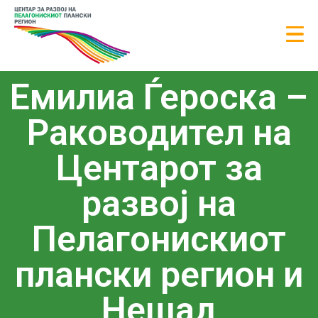
Емилиа Ѓероска –
Раководител на
Центарот за
развој на
Пелагонискиот
плански регион и
Нешад