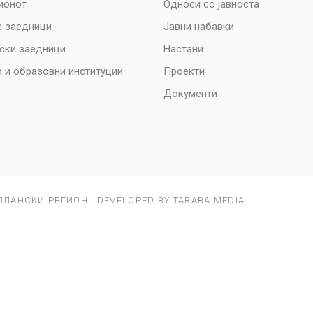
ионот
Односи со јавноста
с заедници
Јавни набавки
нски заедници
Настани
 и образовни институции
Проекти
Документи
ПЛАНСКИ РЕГИОН | DEVELOPED BY TARABA MEDIA