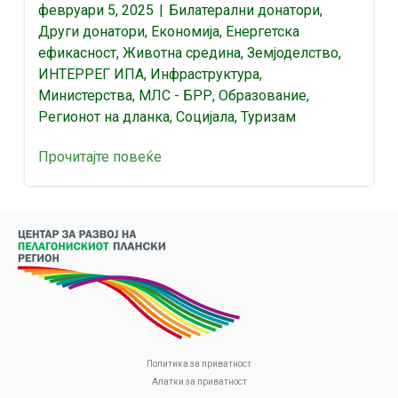
февруари 5, 2025
|
Билатерални донатори
,
Други донатори
,
Економија
,
Енергетска
ефикасност
,
Животна средина
,
Земјоделство
,
ИНТЕРРЕГ ИПА
,
Инфраструктура
,
Министерства
,
МЛС - БРР
,
Образование
,
Регионот на дланка
,
Социјала
,
Туризам
Прочитајте повеќе
Политика за приватност
Алатки за приватност