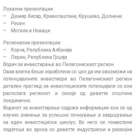
Локални презентации:
– Демир Хисар, Кривогаштани, Крушево, Долнени
– Ресен
– Могила и Новаци
Регионални презентации:
– Корча, Република Албанија
– Лерин, Република Грција
Водич за инвестирање во Пелагонискиот регион
Оваа алатка беше изработена со цел да им овозможи на
потенцијалните инвестиори во Пелагонискиот регион
детален преглед на инвестициските потенцијали со кои
располага регионот и секоја од деветте општини
поединечно.
Водичот за инвестирање содржи информации кои се од
клучно значење за успешно почнување и завршување
на еден инвестициски циклус. Во него се поместени
податоци во врска со деветте индустриски и развојни