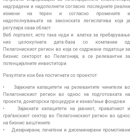
надградени и надополнети согласно последните реални
измени на терен и согласно промените и
надополнувањата на законската легислатива која ја
регулира оваа област.
Веб порталот, исто така нуди и алатка за пребарување
низ целокупната дата-база со компании од
Пелагонискиот регион во која се содржани податоци за
бизнис секторот во Пелагонија, а се релевантни за
потенцијалните инвеститори.
Резултати кои беа постигнати со проектот:
• Зајакнати капацитети на релевантите чинители во
Пелагонискиот регион во однос на подготовката на
проекти, донаторски процедури и изнаоѓање фондови.
• Зајакнати капацитети на јавниот, приватниот и
граѓанскиот сектор во Пелагонискиот регион во однос
на бизнис вештините.
• Дизајнирани, печатени и дисеминирани промотивни