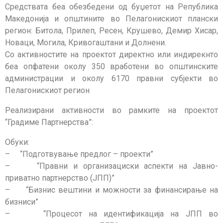
Средствата беа обезбедени од буџетот на Република
Македонија и општините во Пелагонискиот плански
регион: Битола, Прилеп, Ресен, Крушево, Демир Хисар,
Новаци, Могила, Кривогаштани и Долнени.
Со активностите на проектот директно или индирекнто
беа опфатени околу 350 вработени во општинските
администрации и околу 6170 правни субјекти во
Пелагонискиот регион
Реализирани активности во рамките на проектот
“Градиме Партнерства”:
Обуки:
– “Подготвување предлог – проекти”
– “Правни и организациски аспекти на Јавно-
приватно партнерство (ЈПП)”
– “Бизнис вештини и можности за финансирање на
бизниси”
– “Процесот на идентификација на ЈПП во