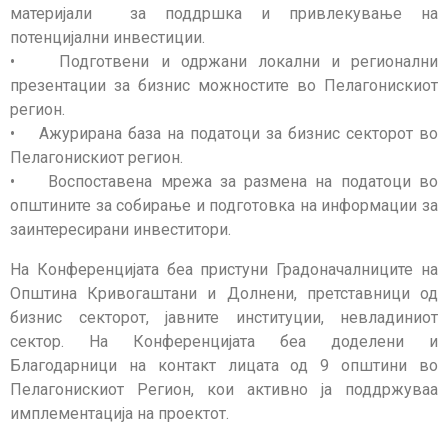
материјали за поддршка и привлекување на
потенцијални инвестиции.
• Подготвени и одржани локални и регионални
презентации за бизнис можностите во Пелагонискиот
регион.
• Ажурирана база на податоци за бизнис секторот во
Пелагонискиот регион.
• Воспоставена мрежа за размена на податоци во
општините за собирање и подготовка на информации за
заинтересирани инвеститори.
На Конференцијата беа пристуни Градоначалниците на
Општина Кривогаштани и Долнени, претставници од
бизнис секторот, јавните институции, невладиниот
сектор. На Конференцијата беа доделени и
Благодарници на контакт лицата од 9 општини во
Пелагонискиот Регион, кои активно ја поддржуваа
имплементација на проектот.