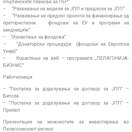
општинските планови за ЛЕР”
– “Развивање на модели за ЈПП и предлози за ЈПП”
– “Развивање на предлог проекти за финансирање од
претпристапни фондови на ЕУ и програми на
заедниците”
– “Изнаоѓање на фондови”
– “Донаторски процедури (фондови на Европска
Унија)”
– Kористење на веб – програмата ,,ПЕЛАГОНИЈА-
БИЗНИС”
Работилници:
– “Постапка за доделување на договор за ЈПП” –
Битола
– “Постапка за доделување на договор за ЈПП” –
Прилеп
Презентации на можностите за инвестирање во
Пелагонискиот регион: