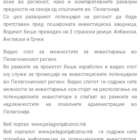
зони во регионот, како и компаративните развојни
предности на секоја од општините во Пелагонија.
Со цел развојниот потенцијал на регонот да биде
претставен пред пошироката инвестициска заедница,
Водичот беше преведен на 3 странски јазици: Албански,
Англиски и Грчки.
Видео спот за можностите за инвестирање во
Пелагонискиот регион
Во рамките на проектот беше изработен и видео спот
кој служи за промоција на инвестициските потенцијали
во Пелагонискиот регион. Видео спотот ги содржи сите
можности за инвестирање кои стојат на располагање на
потенцијалните инвеститори а спаѓаат во рамките на
надлежностите на локалните администрации во
Пелагонија.
Веб портал www.pelagonijabiznis.mk
Веб порталот www.pelagonijabiznis.mk ги содржи сите
потребни информации за потенцијалните инвеститори,