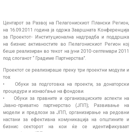
Центарот за Развој на Пелагонискиот Плански Регион,
на 16.09.2011 година ја одржа Завршната Конференција
за Проектот- Институционална надградба и поддршка
на бизнис активностите во Пелагонискиот Регион кој
беше реализиран во текот на јуни 2010-септември 2011
под слоганот “ Градиме Партнерства”.
Проектот се реализираше преку три проектни модули и
тоа:
• Обуки за подготовка на проекти, за донаторски
процедури и изнаоѓање на фондови.
• Обуки за правните и организациските аспекти на
Јавно-приватно партнерство (ЈПП); Развивање на
модели и предлози за ЈПП, организирање на редовни
настани за ефективна комуникација на општините и
бизнис секторот на кои ќе се идентификуваат