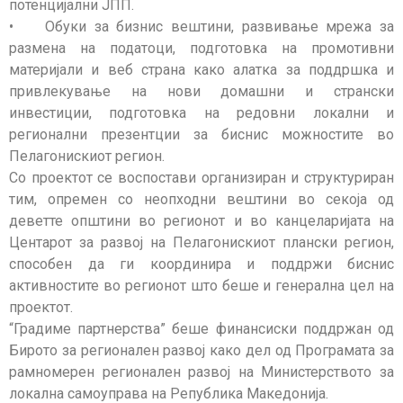
потенцијални ЈПП.
• Обуки за бизнис вештини, развивање мрежа за
размена на податоци, подготовка на промотивни
материјали и веб страна како алатка за поддршка и
привлекување на нови домашни и странски
инвестиции, подготовка на редовни локални и
регионални презентции за биснис можностите во
Пелагонискиот регион.
Со проектот се воспостави организиран и структуриран
тим, опремен со неопходни вештини во секоја од
деветте општини во регионот и во канцеларијата на
Центарот за развој на Пелагонискиот плански регион,
способен да ги координира и поддржи биснис
активностите во регионот што беше и генерална цел на
проектот.
“Градиме партнерства” беше финансиски поддржан од
Бирото за регионален развој како дел од Програмата за
рамномерен регионален развој на Министерството за
локална самоуправа на Република Македонија.