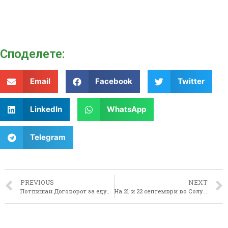
Споделeте:
Email
Facebook
Twitter
LinkedIn
WhatsApp
Telegram
PREVIOUS
NEXT
Потпишан Договорoт за едукативна програма за промоција и маркетинг на Зоолошката градина во Битола
На 21 и 22 септември во Солун, Република Грција ќе се одржи годишната конференција на Програмата за југоисточна Европа под наслов Транснационалната соработка како иструмент за развој во Југоисточна Европа