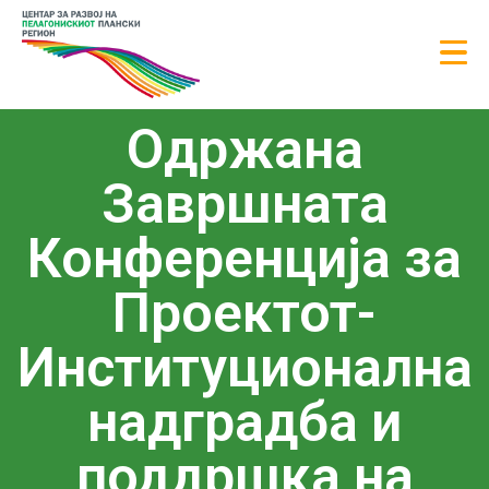
Oдржана
Завршната
Конференција за
Проектот-
Институционална
надградба и
поддршка на